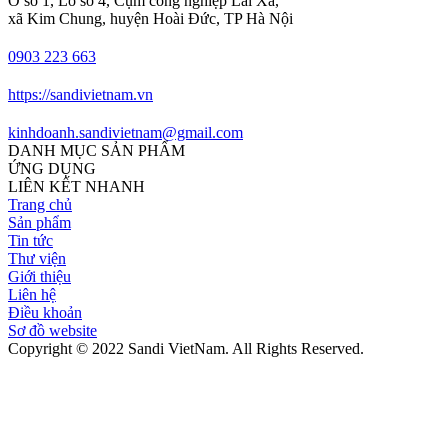
Ô số 1, Lô số 4, Cụm công nghiệp Lai Xá,
xã Kim Chung, huyện Hoài Đức, TP Hà Nội
0903 223 663
https://sandivietnam.vn
kinhdoanh.sandivietnam@gmail.com
DANH MỤC SẢN PHẨM
ỨNG DỤNG
LIÊN KẾT NHANH
Trang chủ
Sản phẩm
Tin tức
Thư viện
Giới thiệu
Liên hệ
Điều khoản
Sơ đồ website
Copyright © 2022 Sandi VietNam. All Rights Reserved.