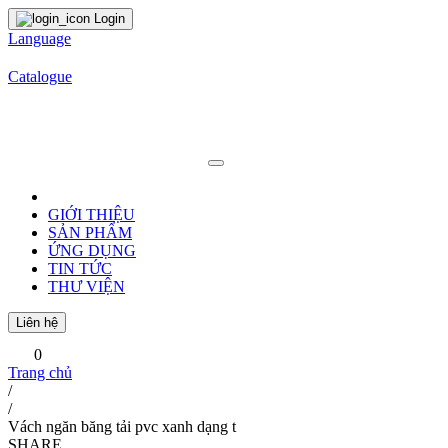
Login
Language
Catalogue
GIỚI THIỆU
SẢN PHẨM
ỨNG DỤNG
TIN TỨC
THƯ VIỆN
Liên hệ
0
Trang chủ
/
/
Vách ngăn băng tải pvc xanh dạng t
SHARE