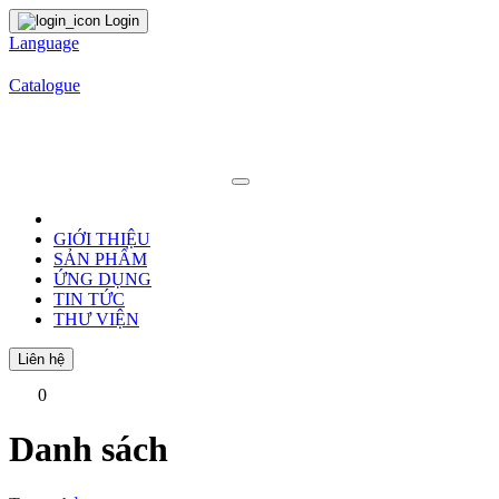
Login
Language
Catalogue
GIỚI THIỆU
SẢN PHẨM
ỨNG DỤNG
TIN TỨC
THƯ VIỆN
Liên hệ
0
Danh sách