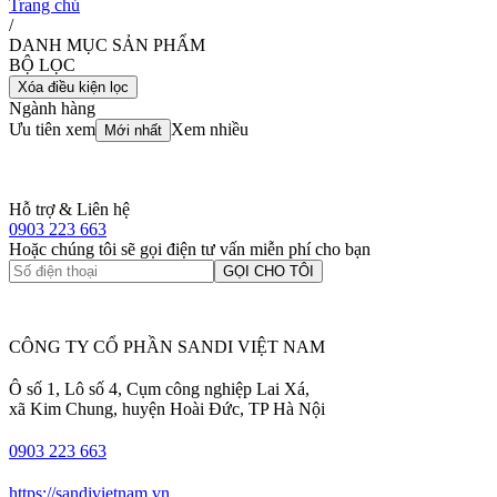
Trang chủ
/
DANH MỤC SẢN PHẨM
BỘ LỌC
Xóa điều kiện lọc
Ngành hàng
Ưu tiên xem
Xem nhiều
Mới nhất
Hỗ trợ & Liên hệ
0903 223 663
Hoặc chúng tôi sẽ gọi điện tư vấn miễn phí cho bạn
GỌI CHO TÔI
CÔNG TY CỔ PHẦN SANDI VIỆT NAM
Ô số 1, Lô số 4, Cụm công nghiệp Lai Xá,
xã Kim Chung, huyện Hoài Đức, TP Hà Nội
0903 223 663
https://sandivietnam.vn