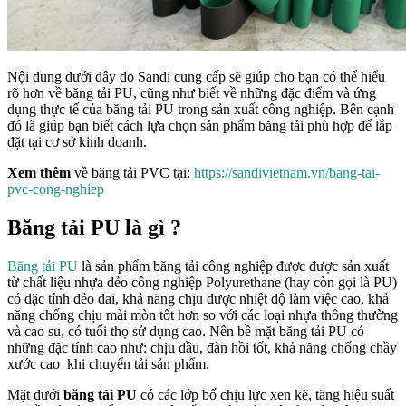
Nội dung dưới dây do Sandi cung cấp sẽ giúp cho bạn có thể hiểu
rõ hơn về băng tải PU, cũng như biết về những đặc điểm và ứng
dụng thực tế của băng tải PU trong sản xuất công nghiệp. Bên cạnh
đó là giúp bạn biết cách lựa chọn sản phẩm băng tải phù hợp để lắp
đặt tại cơ sở kinh doanh.
Xem thêm
về băng tải PVC tại:
https://sandivietnam.vn/bang-tai-
pvc-cong-nghiep
Băng tải PU là gì ?
Băng tải
PU
là sản phẩm băng tải công nghiệp được được sản xuất
từ chất liệu nhựa dẻo công nghiệp Polyurethane (hay còn gọi là PU)
có đặc tính dẻo dai, khả năng chịu được nhiệt độ làm việc cao, khả
năng chống chịu mài mòn tốt hơn so với các loại nhựa thông thường
và cao su, có tuổi thọ sử dụng cao. Nên bề mặt băng tải PU có
những đặc tính cao như: chịu dầu, đàn hồi tốt, khả năng chống chầy
xước cao khi chuyển tải sản phẩm.
Mặt dưới
băng tải PU
có các lớp bố chịu lực xen kẽ, tăng hiệu suất