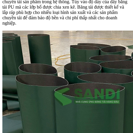
chuyền tải sản phẩm trong hệ thống. Tùy vào độ dày của dây băng
tải PU mà các lớp bố được chia xen kẽ. Băng tải được thiết kế và
lắp ráp phù hợp cho nhiều loại hình sản xuất và các sản phẩm
chuyền tải để đảm bảo độ bền và chi phí thấp nhất cho doanh
nghiệp.