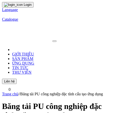
Login
Language
Catalogue
GIỚI THIỆU
SẢN PHẨM
ỨNG DỤNG
TIN TỨC
THƯ VIỆN
Liên hệ
0
Trang chủ
/
/
Băng tải PU công nghiệp đặc tính cấu tạo ứng dụng
Băng tải PU công nghiệp đặc