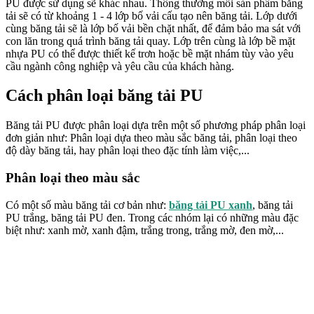
PU được sử dụng sẽ khác nhau. Thông thường mỗi sản phẩm băng
tải sẽ có từ khoảng 1 - 4 lớp bố vải cấu tạo nên băng tải. Lớp dưới
cùng băng tải sẽ là lớp bố vải bền chặt nhất, để đảm bảo ma sát với
con lăn trong quá trình băng tải quay. Lớp trên cùng là lớp bề mặt
nhựa PU có thể được thiết kế trơn hoặc bề mặt nhám tùy vào yêu
cầu ngành công nghiệp và yêu cầu của khách hàng.
Cách phân loại băng tải PU
Băng tải PU được phân loại dựa trên một số phương pháp phân loại
đơn giản như: Phân loại dựa theo màu sắc băng tải, phân loại theo
độ dày băng tải, hay phân loại theo đặc tính làm việc,...
Phân loại theo màu sắc
Có một số màu băng tải cơ bản như:
băng tải PU xanh
, băng tải
PU trắng, băng tải PU đen. Trong các nhóm lại có những màu đặc
biệt như: xanh mờ, xanh đậm, trắng trong, trắng mờ, đen mờ,...