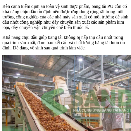
Bên cạnh kiểm định an toàn vệ sinh thực phẩm, băng tải PU còn có
khả năng chịu dầu ổn định nên được ứng dụng rộng rãi trong môi
trường công nghiệp của các nhà máy sản xuất có môi trường dễ sinh
dầu nhớt công nghiệp như dây chuyền sản xuất các sản phẩm kim
loại, dây chuyền vận chuyển chế biến thuốc lá.
Khả năng chịu dầu giúp băng tải không bị hấp thụ dầu nhớt trong
quá trình sản xuất, đảm bảo kết cấu và chất lượng băng tải luôn ổn
định. Dễ dàng vệ sinh sau quá trình làm việc.