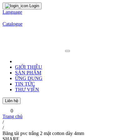
Login
Language
Catalogue
GIỚI THIỆU
SẢN PHẨM
ỨNG DỤNG
TIN TỨC
THƯ VIỆN
Liên hệ
0
Trang chủ
/
/
Băng tải pvc trắng 2 mặt cotton dày 4mm
SHARE