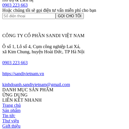
0903 223 663
Hoặc chúng tôi sẽ gọi điện tư vấn miễn phí cho bạn
GỌI CHO TÔI
CÔNG TY CỔ PHẦN SANDI VIỆT NAM
Ô số 1, Lô số 4, Cụm công nghiệp Lai Xá,
xã Kim Chung, huyện Hoài Đức, TP Hà Nội
0903 223 663
https://sandivietnam.vn
kinhdoanh.sandivietnam@gmail.com
DANH MỤC SẢN PHẨM
ỨNG DỤNG
LIÊN KẾT NHANH
Trang chủ
Sản phẩm
Tin tức
Thư viện
Giới thiệu