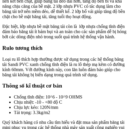
liên kết bền chặt, giúp băng tải dẻo dai hơn, tăng độ bền bỉ và khả
năng chịu căng của bề mặt. 2 lớp nhựa PVC có tác dụng làm cho
băng tải trở nên mềm dẻo, dễ thiết kế. 2 lớp bố vải giúp tăng độ bền
chặt cho bề mặt băng tải, tăng tuổi thọ hoạt động.
Đặc biệt, lớp nhựa bề mặt băng tải còn là lớp nhựa chống tĩnh điện
đảm bảo băng tải ít bám bụi và an toàn cho các sản phẩm dễ bị hỏng
bởi các dòng điện nhỏ trong suốt quá trình hệ thống vận hành.
Rulo tương thích
Loại ru lô thích hợp thường được sử dụng trong các hệ thống băng
tải Sandi PVC xanh chống tĩnh điện là ru lô thép mạ kẽm có đường
kính 60mm. Với đường kính này, con lăn luôn đảm bảo giúp cho
băng tải không bị biến dạng trong quá trình sử dụng.
Thông số kĩ thuật cơ bản
Chống tĩnh điện: 10^6 - 10^9 OHMS
Chịu nhiệt: -10 - +80 độ C
Chịu lực kéo: 120N/mm
Tải trọng: 3.3kg/m2
Quý khách hàng có nhu cầu tìm hiểu và đặt mua sản phẩm băng tải
mini phục vụ trong các hệ thống nhà máy sản xuất công nghiệp vui