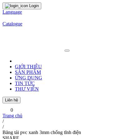
Login
Language
Catalogue
GIỚI THIỆU
SẢN PHẨM
ỨNG DỤNG
TIN TỨC
THƯ VIỆN
Liên hệ
0
Trang chủ
/
/
Băng tải pvc xanh 3mm chống tĩnh điện
SHARE