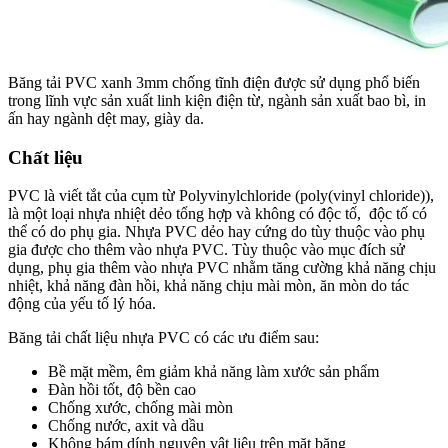
Băng tải PVC xanh 3mm chống tĩnh điện được sử dụng phổ biến
trong lĩnh vực sản xuất linh kiện điện từ, ngành sản xuất bao bì, in
ấn hay ngành dệt may, giày da.
Chất liệu
PVC là viết tắt của cụm từ Polyvinylchloride (poly(vinyl chloride)),
là một loại nhựa nhiệt dẻo tổng hợp và không có độc tố, độc tố có
thể có do phụ gia. Nhựa PVC dẻo hay cứng do tùy thuộc vào phụ
gia được cho thêm vào nhựa PVC. Tùy thuộc vào mục đích sử
dụng, phụ gia thêm vào nhựa PVC nhằm tăng cường khả năng chịu
nhiệt, khả năng đàn hồi, khả năng chịu mài mòn, ăn mòn do tác
động của yếu tố lý hóa.
Băng tải chất liệu nhựa PVC có các ưu điểm sau:
Bề mặt mềm, êm giảm khả năng làm xước sản phẩm
Đàn hồi tốt, độ bền cao
Chống xước, chống mài mòn
Chống nước, axit và dầu
Không bám dính nguyên vật liệu trên mặt băng