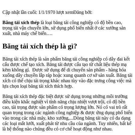
Cập nhật lần cuối:
1/1/1970
lượt xem
Đăng bởi:
Băng tải xích thép
là loại băng tải công nghiệp có độ bền cao,
trọng tải vận chuyển lớn, sử dụng phổ biến nhất ở các xưởng sản
xuất, nhà máy chế biến….
Băng tải xích thép là gì?
Băng tải xích thép là sản phẩm băng tải công nghiệp có dây đai kết
cấu được chế tạo xích. Băng tải được cấu tạo từ chất liệu thép mạ
kẽm không gỉ. Được sử dụng để di chuyển sản phẩm - hàng hóa
xuống dây chuyền lắp ráp hoặc xung quanh cơ sở sản xuất. Băng tải
xích có thể chịu tải trọng khác nhau tùy vào đặc trưng công việc mà
lựa chọn loại băng tải xích thích hợp.
Băng tải xích thép đặc biệt được sử dụng trong những môi trường
điều kiện khắc nghiệt vì tính năng chịu nhiệt vượt trội, có độ bền
cao, tải trọng được sản phẩm có trọng lượng lớn. Nó có vai trò rất
quan trọng trong các ngành công nghiệp & được ứng dụng phổ biến
vào trong các nhà máy, kho xưởng,...Dòng băng tải này có đa dạng
các loại mắt lưới, xuất phát từ nhu cầu của ngành. Tuy nhiên, bất kể
là hệ thống nào chúng đều có cơ chế hoạt động như nhau.