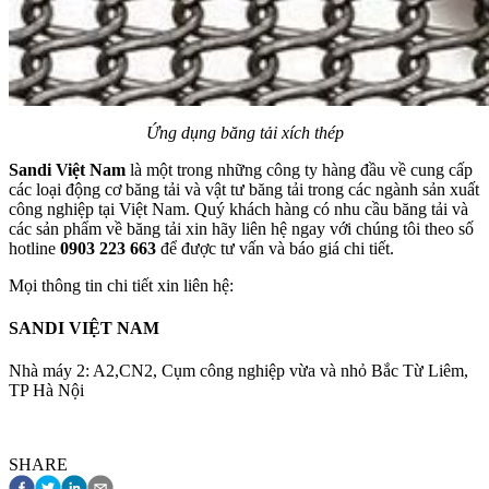
Ứng dụng băng tải xích thép
Sandi Việt Nam
là một trong những công ty hàng đầu về cung cấp
các loại động cơ băng tải và vật tư băng tải trong các ngành sản xuất
công nghiệp tại Việt Nam. Quý khách hàng có nhu cầu băng tải và
các sản phẩm về băng tải xin hãy liên hệ ngay với chúng tôi theo số
hotline
0903 223 663
để được tư vấn và báo giá chi tiết.
Mọi thông tin chi tiết xin liên hệ:
SANDI VIỆT NAM
Nhà máy 2: A2,CN2, Cụm công nghiệp vừa và nhỏ Bắc Từ Liêm,
TP Hà Nội
SHARE