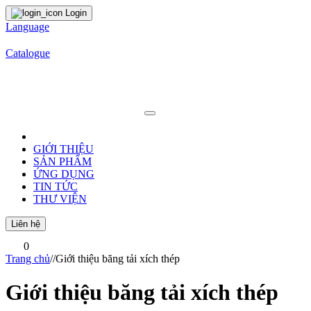
Login
Language
Catalogue
GIỚI THIỆU
SẢN PHẨM
ỨNG DỤNG
TIN TỨC
THƯ VIỆN
Liên hệ
0
Trang chủ
/
/
Giới thiệu băng tải xích thép
Giới thiệu băng tải xích thép