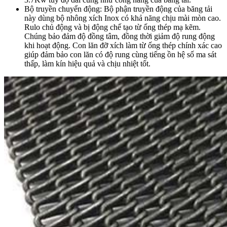
Bộ truyền chuyển động: Bộ phận truyền động của băng tải
này dùng bộ nhông xích Inox có khả năng chịu mài mòn cao.
Rulo chủ động và bị động chế tạo từ ống thép mạ kẽm.
Chúng bảo đảm độ đồng tâm, đồng thời giảm độ rung động
khi hoạt động. Con lăn đỡ xích làm từ ống thép chính xác cao
giúp đảm bảo con lăn có độ rung cùng tiếng ồn hệ số ma sát
thấp, làm kín hiệu quả và chịu nhiệt tốt.