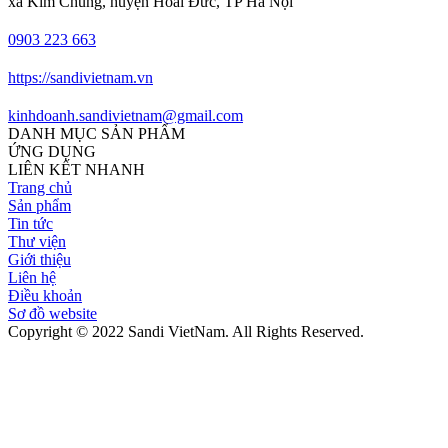
xã Kim Chung, huyện Hoài Đức, TP Hà Nội
0903 223 663
https://sandivietnam.vn
kinhdoanh.sandivietnam@gmail.com
DANH MỤC SẢN PHẨM
ỨNG DỤNG
LIÊN KẾT NHANH
Trang chủ
Sản phẩm
Tin tức
Thư viện
Giới thiệu
Liên hệ
Điều khoản
Sơ đồ website
Copyright © 2022 Sandi VietNam. All Rights Reserved.