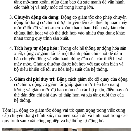
tăng mô-men xoắn, giúp đảm bảo đủ sức mạnh để vận hành
các thiết bị và máy móc có trọng lượng lớn.
Chuyển động đa đạng:
Động cơ giảm tốc cho phép chuyển
động từ động cơ chính được truyền đến các thiết bị hoặc máy
móc ở tốc độ và mô-men xoắn khác nhau. Điều này làm cho
chúng linh hoạt và có thể tích hợp vào nhiều ứng dụng khác
nhau trong quy trình sản xuất.
Tích hợp tự động hóa:
Trong các hệ thống tự động hóa sản
xuất, động cơ giảm tốc là một thành phần chủ chốt để đảm
bảo chuyển động và vận hành đúng đắn của các thiết bị và
máy móc. Chúng thường được kết hợp với các cảm biến và
bộ điều khiển để tối ưu hóa hiệu suất của hệ thống.
Giảm chi phí duy trì:
Bằng cách giảm tốc độ quay của động
cơ chính, động cơ giảm tốc giúp giảm mức tiêu hao năng
lượng và giảm mức độ hao mòn của các bộ phận, điều này có
thể dẫn đến chi phí duy trì thấp hơn và gia tăng tuổi thọ của
hệ thống.
Tóm lại, động cơ giảm tốc đóng vai trò quan trọng trong việc cung
cấp chuyển động chính xác, mô-men xoắn đủ và linh hoạt trong các
quy trình sản xuất công nghiệp và hệ thống tự động hóa.