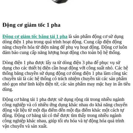
Động cơ giảm tốc 1 pha
Động cơ giảm tốc băng tải 1 pha
là sản phẩm động cơ sử dụng
dòng điện 1 pha trong quá trình hoạt động. Cung cấp điện động
năng chuyển hóa từ điện năng để phụ vụ hoạt động. Động cơ luôn
đảm bảo cung cấp năng lượng hoạt động cho toàn bộ hệ thống.
Dòng điện 1 pha được lấy ra từ dòng điện 3 pha để phục vụ sử
dụng cho các thiết bị điện cần hoạt động với công suất nhỏ. Các hệ
thống băng chuyền sử dụng động cơ dòng điện 1 pha làm công tác
chuyền tải là các hệ thống có trách nhiệm chuyền tải các sản phẩm
nhỏ gọn như linh kiện điện tử, các sản phẩm may mặc hay in ấn tiêu
dùng.
Động cơ băng tải 1 pha được sử dụng rộng rãi trong nhiều ngành
công nghiệp và có nhiều ứng dụng khác nhau do khả năng chuyển
động vật liệu từ một địa điểm đến một địa điểm khác một cách tự
động. Động cơ băng tải có thể được tìm thấy trong nhiều ngành
công nghiệp khác nhau, giúp tối ưu hóa và tự động hóa quá trình
vận chuyển và sản xuất.