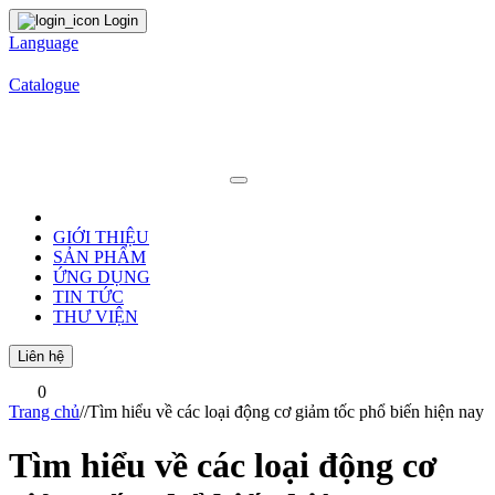
Login
Language
Catalogue
GIỚI THIỆU
SẢN PHẨM
ỨNG DỤNG
TIN TỨC
THƯ VIỆN
Liên hệ
0
Trang chủ
/
/
Tìm hiểu về các loại động cơ giảm tốc phổ biến hiện nay
Tìm hiểu về các loại động cơ