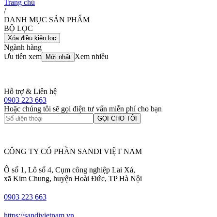
Trang chủ
/
DANH MỤC SẢN PHẨM
BỘ LỌC
Xóa điều kiện lọc
Ngành hàng
Ưu tiên xem
Xem nhiều
Mới nhất
Hỗ trợ & Liên hệ
0903 223 663
Hoặc chúng tôi sẽ gọi điện tư vấn miễn phí cho bạn
GỌI CHO TÔI
CÔNG TY CỔ PHẦN SANDI VIỆT NAM
Ô số 1, Lô số 4, Cụm công nghiệp Lai Xá,
xã Kim Chung, huyện Hoài Đức, TP Hà Nội
0903 223 663
https://sandivietnam.vn