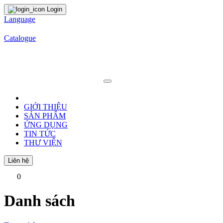
Login
Language
Catalogue
GIỚI THIỆU
SẢN PHẨM
ỨNG DỤNG
TIN TỨC
THƯ VIỆN
Liên hệ
0
Danh sách