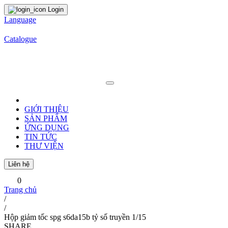
Login
Language
Catalogue
GIỚI THIỆU
SẢN PHẨM
ỨNG DỤNG
TIN TỨC
THƯ VIỆN
Liên hệ
0
Trang chủ
/
/
Hộp giảm tốc spg s6da15b tỷ số truyền 1/15
SHARE