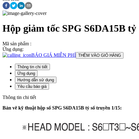
Hộp giảm tốc SPG S6DA15B tỷ s
Mã sản phẩm :
Ứng dụng:
BÁO GIÁ MIỄN PHÍ
THÊM VÀO GIỎ HÀNG
Thông tin chi tiết
Ứng dụng
Hướng dẫn sử dụng
Yêu cầu báo giá
Thông tin chi tiết
Bản vẽ kỹ thuật hộp số SPG S6DA15B tỷ số truyền 1/15: