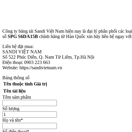
Công ty băng tải Sandi Việt Nam hiện nay là đại lý phân phối các 
số
SPG
S6DA15B
chính hãng từ Hàn Quốc xin hãy liên hệ ngay với c
Liên hệ đặt mua:
SANDI VIỆT NAM
Số 522 Phúc Diễn, Q. Nam Từ Liêm, Tp.Hà Nội
Điện thoại: 0903 223 663
Website: https://sandivietnam.vn
Bảng thông số
Tên thuộc tính
Giá trị
Tên tài liệu
Têm sảm phẩm
Số lượng
Họ và tên
*
Số điện thoại
*