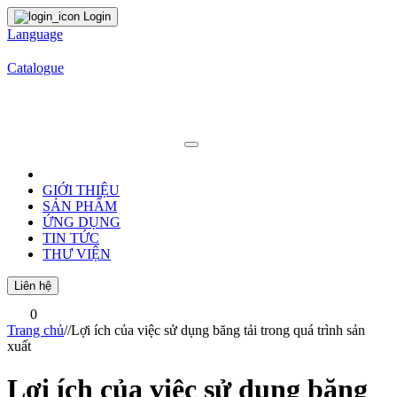
Login
Language
Catalogue
GIỚI THIỆU
SẢN PHẨM
ỨNG DỤNG
TIN TỨC
THƯ VIỆN
Liên hệ
0
Trang chủ
/
/
Lợi ích của việc sử dụng băng tải trong quá trình sản
xuất
Lợi ích của việc sử dụng băng