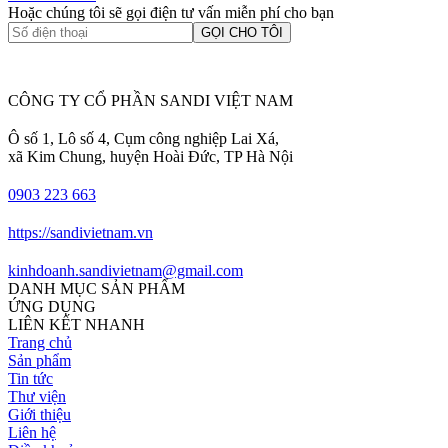
Hoặc chúng tôi sẽ gọi điện tư vấn miễn phí cho bạn
GỌI CHO TÔI
CÔNG TY CỔ PHẦN SANDI VIỆT NAM
Ô số 1, Lô số 4, Cụm công nghiệp Lai Xá,
xã Kim Chung, huyện Hoài Đức, TP Hà Nội
0903 223 663
https://sandivietnam.vn
kinhdoanh.sandivietnam@gmail.com
DANH MỤC SẢN PHẨM
ỨNG DỤNG
LIÊN KẾT NHANH
Trang chủ
Sản phẩm
Tin tức
Thư viện
Giới thiệu
Liên hệ