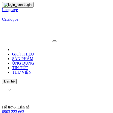
Login
Language
Catalogue
GIỚI THIỆU
SẢN PHẨM
ỨNG DỤNG
TIN TỨC
THƯ VIỆN
Liên hệ
0
Hỗ trợ & Liên hệ
0903 223 663