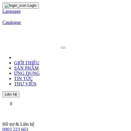
Login
Language
Catalogue
GIỚI THIỆU
SẢN PHẨM
ỨNG DỤNG
TIN TỨC
THƯ VIỆN
Liên hệ
0
Hỗ trợ & Liên hệ
0903 223 663