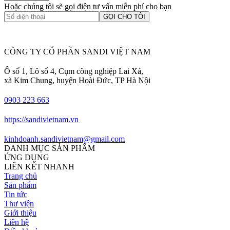
Hoặc chúng tôi sẽ gọi điện tư vấn miễn phí cho bạn
GỌI CHO TÔI
CÔNG TY CỔ PHẦN SANDI VIỆT NAM
Ô số 1, Lô số 4, Cụm công nghiệp Lai Xá,
xã Kim Chung, huyện Hoài Đức, TP Hà Nội
0903 223 663
https://sandivietnam.vn
kinhdoanh.sandivietnam@gmail.com
DANH MỤC SẢN PHẨM
ỨNG DỤNG
LIÊN KẾT NHANH
Trang chủ
Sản phẩm
Tin tức
Thư viện
Giới thiệu
Liên hệ