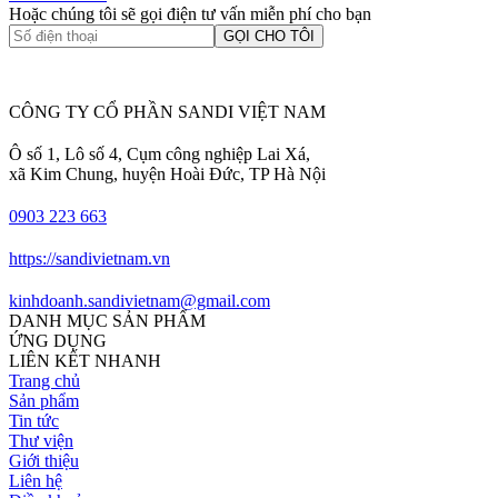
Hoặc chúng tôi sẽ gọi điện tư vấn miễn phí cho bạn
GỌI CHO TÔI
CÔNG TY CỔ PHẦN SANDI VIỆT NAM
Ô số 1, Lô số 4, Cụm công nghiệp Lai Xá,
xã Kim Chung, huyện Hoài Đức, TP Hà Nội
0903 223 663
https://sandivietnam.vn
kinhdoanh.sandivietnam@gmail.com
DANH MỤC SẢN PHẨM
ỨNG DỤNG
LIÊN KẾT NHANH
Trang chủ
Sản phẩm
Tin tức
Thư viện
Giới thiệu
Liên hệ