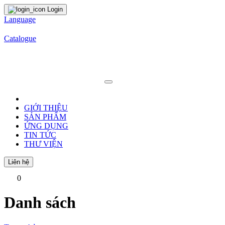
Login
Language
Catalogue
GIỚI THIỆU
SẢN PHẨM
ỨNG DỤNG
TIN TỨC
THƯ VIỆN
Liên hệ
0
Danh sách