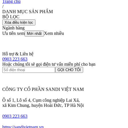
Trang chủ
/
DANH MỤC SẢN PHẨM
BỘ LỌC
Xóa điều kiện lọc
Ngành hàng
Ưu tiên xem
Xem nhiều
Mới nhất
Hỗ trợ & Liên hệ
0903 223 663
Hoặc chúng tôi sẽ gọi điện tư vấn miễn phí cho bạn
GỌI CHO TÔI
CÔNG TY CỔ PHẦN SANDI VIỆT NAM
Ô số 1, Lô số 4, Cụm công nghiệp Lai Xá,
xã Kim Chung, huyện Hoài Đức, TP Hà Nội
0903 223 663
https://sandivietnam.vn