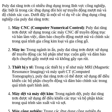
Puly đai răng trơn có nhiều ứng dụng trong lĩnh vực công nghiệp,
đặc biệt là trong các ứng dụng đòi hỏi sự truyền động mượt mà và
độ chính xác cao. Dưới đây là một số ví dụ về các ứng dụng công
nghiệp của puly đai răng trơn:
Máy CNC (Computer Numerical Control)
: Puly đai răng
trơn được sử dụng trong các máy CNC để truyền động trục
và bàn làm việc, đảm bảo chuyển động mượt mà và chính xác
trong quá trình gia công kim loại và gia công gỗ.
Máy in:
Trong ngành in ấn, puly đai răng trơn được sử dụng
để truyền động các bộ phận như trục cuộn giấy và đảm bảo
dịch chuyển giấy mượt mà và không gây rạn rút.
Thiết bị y tế:
Trong các thiết bị y tế như máy MRI (Magnetic
Resonance Imaging) và máy quét CT (Computed
Tomography), puly đai răng trơn có thể được sử dụng để điều
khiển các bộ phận chuyển động và đảm bảo chính xác trong
quá trình quét hình ảnh.
Máy dệt và máy dệt kim
: Trong ngành dệt, puly đai răng
trơn được sử dụng để điều khiển các trục và bộ phận khác
trong quá trình sản xuất vải và sợi.
Máy công nghiệp:
Trong các ứng dụng công nghiệp đa