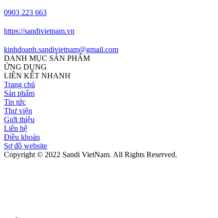
0903 223 663
https://sandivietnam.vn
kinhdoanh.sandivietnam@gmail.com
DANH MỤC SẢN PHẨM
ỨNG DỤNG
LIÊN KẾT NHANH
Trang chủ
Sản phẩm
Tin tức
Thư viện
Giới thiệu
Liên hệ
Điều khoản
Sơ đồ website
Copyright © 2022 Sandi VietNam. All Rights Reserved.