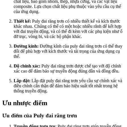
chất liệu, bao gồm nhôm, thép, nhựa cứng, và các vật liệu
composite. Lựa chọn chất liệu phụ thuộc vào yêu cầu cụ thể
của ứng dụng.
Thiết kế:
Puly đai răng trơn có nhiều thiết kế và kích thước
khác nhau. Chúng có thể có một hoặc nhiều rãnh để kết hợp
với đai truyền động, và có thể đi kèm với các phụ kiện như ổ
đỡ trục, vòng bi, và các bộ phận khác.
Đường kính:
Đường kính của puly đai răng trơn có thể thay
đổi để phù hợp với kích thước và tải trọng của ứng dụng cụ
thể.
Độ chính xác:
Puly đai răng trơn được chế tạo với độ chính
xác cao để đảm bảo sự truyền động đúng đắn và đồng đều.
Lắp đặt:
Lắp đặt puly đai răng trơn yêu cầu sự chính xác và
điều chỉnh cẩn thận để đảm bảo hiệu suất tốt nhất trong hệ
thống truyền động.
Ưu nhược điểm
Ưu điểm của Puly đai răng trơn
Truyền động trơn tru
: Puly đai răng trơn giúp truyền động