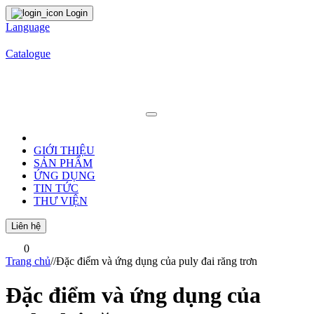
Login
Language
Catalogue
GIỚI THIỆU
SẢN PHẨM
ỨNG DỤNG
TIN TỨC
THƯ VIỆN
Liên hệ
0
Trang chủ
/
/
Đặc điểm và ứng dụng của puly đai răng trơn
Đặc điểm và ứng dụng của