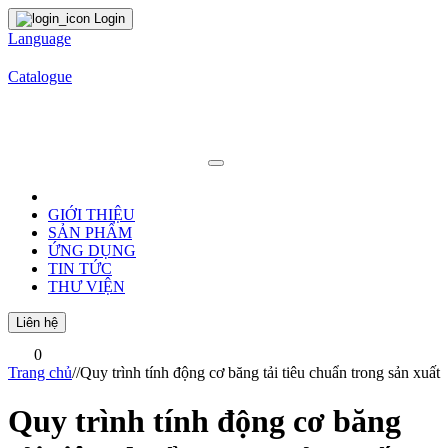
Login
Language
Catalogue
GIỚI THIỆU
SẢN PHẨM
ỨNG DỤNG
TIN TỨC
THƯ VIỆN
Liên hệ
0
Trang chủ
/
/
Quy trình tính động cơ băng tải tiêu chuẩn trong sản xuất
Quy trình tính động cơ băng