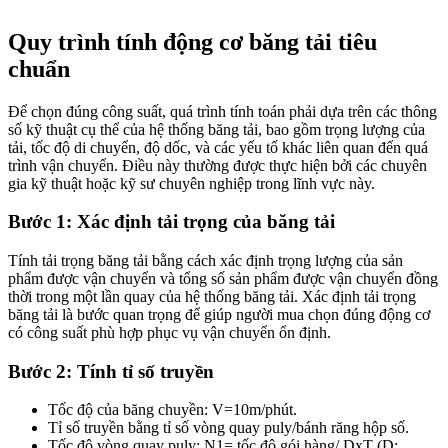
Quy trình tính động cơ băng tải tiêu
chuẩn
Để chọn đúng công suất, quá trình tính toán phải dựa trên các thông
số kỹ thuật cụ thể của hệ thống băng tải, bao gồm trọng lượng của
tải, tốc độ di chuyển, độ dốc, và các yếu tố khác liên quan đến quá
trình vận chuyển. Điều này thường được thực hiện bởi các chuyên
gia kỹ thuật hoặc kỹ sư chuyên nghiệp trong lĩnh vực này.
Bước 1: Xác định tải trọng của băng tải
Tính tải trọng băng tải bằng cách xác định trọng lượng của sản
phẩm được vận chuyển và tổng số sản phẩm được vận chuyển đồng
thời trong một lần quay của hệ thống băng tải. Xác định tải trọng
băng tải là bước quan trọng để giúp người mua chọn đúng động cơ
có công suất phù hợp phục vụ vận chuyển ổn định.
Bước 2: Tính tỉ số truyền
Tốc độ của băng chuyền: V=10m/phút.
Tỉ số truyền bằng tỉ số vòng quay puly/bánh răng hộp số.
Tốc độ vòng quay puly: N1= tốc độ gói hàng/ DxT (D: