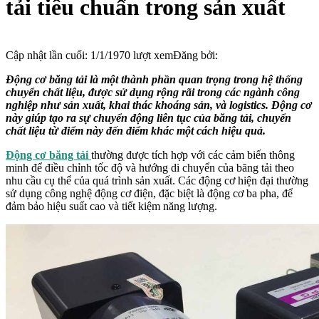
tải tiêu chuẩn trong sản xuất
Cập nhật lần cuối:
1/1/1970
lượt xem
Đăng bởi:
Động cơ băng tải là một thành phần quan trọng trong hệ thống
chuyển chất liệu, được sử dụng rộng rãi trong các ngành công
nghiệp như sản xuất, khai thác khoáng sản, và logistics. Động cơ
này giúp tạo ra sự chuyển động liên tục của băng tải, chuyển
chất liệu từ điểm này đến điểm khác một cách hiệu quả.
Động cơ băng tải
thường được tích hợp với các cảm biến thông
minh để điều chỉnh tốc độ và hướng di chuyển của băng tải theo
nhu cầu cụ thể của quá trình sản xuất. Các động cơ hiện đại thường
sử dụng công nghệ động cơ điện, đặc biệt là động cơ ba pha, để
đảm bảo hiệu suất cao và tiết kiệm năng lượng.