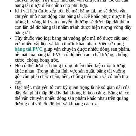
băng tải được điều chỉnh cho phù hợp.
Khi vật liệu được xếp trên bề mặt băng tải, nó sẽ được vận
chuyển nhờ hoạt động của băng tải. Để khắc phục được hiện
tượng bị võng khi vận chuyển, thường sẽ được lắp đặt thêm
con lăn để đỡ băng tải nhằm tránh được hiện tượng võng dây
băng tải.
Tùy thuộc vào loại băng tải vuông góc mà nó được cấu tạo
với nhiều vật liệu và kích thước khác nhau. Việc sử dụng
băng tải PVC
giúp vận chuyển được nhiều dòng sản phẩm,
bề mặt của băng tải PVC có độ bền cao, chất lượng, chống
xước, chống bong tróc.
Nó có thể được sử dụng trong nhiều điều kiện môi trường
khác nhau. Trong nhiều lĩnh vực sản xuất, băng tải vuông
góc cần phải chắc chắn, bền, chống mài mòn và có tuổi thọ
cao.
Đặc biệt, một yếu tố cực kỳ quan trọng là hệ số giãn dài của
dây đai phải thấp để dây đai không bị kéo căng. Băng tải có
thể vận chuyển nhiều dòng sản phẩm khác nhau trên quãng
đường dài với tốc độ lớn và khoảng cách xa.