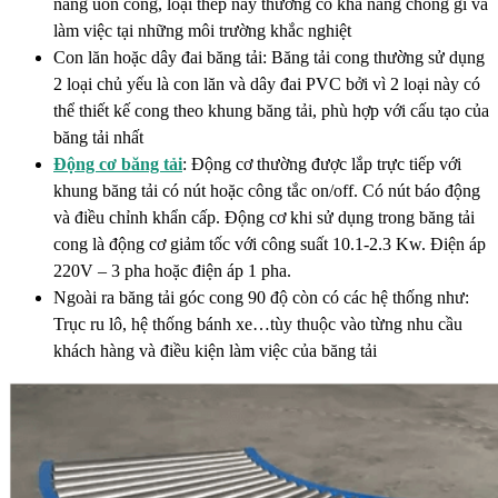
năng uốn cong, loại thép này thường có khả năng chống gỉ và
làm việc tại những môi trường khắc nghiệt
Con lăn hoặc dây đai băng tải: Băng tải cong thường sử dụng
2 loại chủ yếu là con lăn và dây đai PVC bởi vì 2 loại này có
thể thiết kế cong theo khung băng tải, phù hợp với cấu tạo của
băng tải nhất
Động cơ băng tải
: Động cơ thường được lắp trực tiếp với
khung băng tải có nút hoặc công tắc on/off. Có nút báo động
và điều chỉnh khẩn cấp. Động cơ khi sử dụng trong băng tải
cong là động cơ giảm tốc với công suất 10.1-2.3 Kw. Điện áp
220V – 3 pha hoặc điện áp 1 pha.
Ngoài ra băng tải góc cong 90 độ còn có các hệ thống như:
Trục ru lô, hệ thống bánh xe…tùy thuộc vào từng nhu cầu
khách hàng và điều kiện làm việc của băng tải