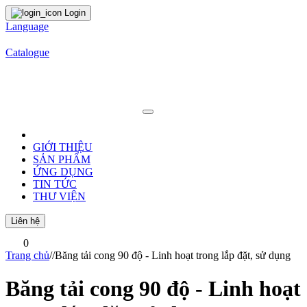
Login
Language
Catalogue
GIỚI THIỆU
SẢN PHẨM
ỨNG DỤNG
TIN TỨC
THƯ VIỆN
Liên hệ
0
Trang chủ
/
/
Băng tải cong 90 độ - Linh hoạt trong lắp đặt, sử dụng
Băng tải cong 90 độ - Linh hoạt