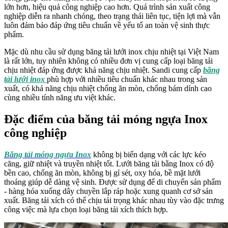
lớn hơn, hiệu quả công nghiệp cao hơn. Q
uá trình sản xuất công
nghiệp diễn ra nhanh chóng, theo trạng thái liên tục, tiện lợi mà vẫn
luôn đảm bảo đáp ứng tiêu chuẩn về yếu tố an toàn vệ sinh thực
phẩm.
Mặc dù nhu cầu sử dụng băng tải lưới inox chịu nhiệt tại Việt Nam
là rất lớn, tuy nhiên không có nhiều đơn vị cung cấp loại băng tải
chịu nhiệt đáp ứng được khả năng chịu nhiệt. Sandi cung cấp
băng
tải lưới inox
phù hợp với nhiều tiêu chuẩn khác nhau trong sản
xuất, có khả năng chịu nhiệt chống ăn mòn, chống bám dính cao
cùng nhiều tính năng ưu việt khác.
Đặc điểm của băng tải móng ngựa Inox
công nghiệp
Băng tải móng ngựa Inox
không bị biến dạng với các lực kéo
căng, giữ nhiệt và truyền nhiệt tốt. Lưới băng tải bằng Inox có độ
bền cao, chống ăn mòn, không bị gỉ sét, oxy hóa, bề mặt lưới
thoáng giúp dễ dàng vệ sinh. Được sử dụng để di chuyển sản phẩm
- hàng hóa xuống dây chuyền lắp ráp hoặc xung quanh cơ sở sản
xuất. Băng tải xích có thể chịu tải trọng khác nhau tùy vào đặc trưng
công việc mà lựa chọn loại băng tải xích thích hợp.