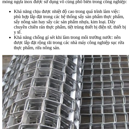
móng ngựa inox được sử dụng vô cùng phổ biến trong công nghiệp:
Khả năng chịu được nhiệt độ cao trong quá trình làm việc:
phù hợp lắp đặt trong các hệ thống sấy sản phẩm thực phẩm,
sấy nông sản hay sấy các sản phẩm nhựa, kim loại. Dây
chuyền chiên rán thực phẩm, tiệt trùng thiết bị điện tử, thiết bị
y tế.
Khả năng chống gỉ sét khi làm trong môi trường nước: nên
được lắp đặt rộng rãi trong các nhà máy công nghiệp sục rửa
thực phẩm, rửa nông sản.