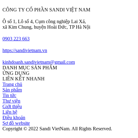
CÔNG TY CỔ PHẦN SANDI VIỆT NAM
Ô số 1, Lô số 4, Cụm công nghiệp Lai Xá,
xã Kim Chung, huyện Hoài Đức, TP Hà Nội
0903 223 663
https://sandivietnam.vn
kinhdoanh.sandivietnam@gmail.com
DANH MỤC SẢN PHẨM
ỨNG DỤNG
LIÊN KẾT NHANH
Trang chủ
Sản phẩm
Tin tức
Thư viện
Giới thiệu
Liên hệ
Điều khoản
Sơ đồ website
Copyright © 2022 Sandi VietNam. All Rights Reserved.