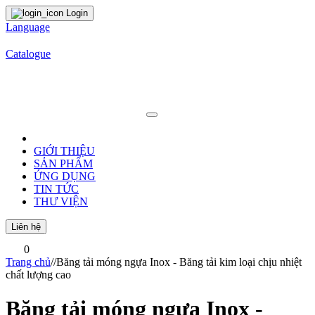
Login
Language
Catalogue
GIỚI THIỆU
SẢN PHẨM
ỨNG DỤNG
TIN TỨC
THƯ VIỆN
Liên hệ
0
Trang chủ
/
/
Băng tải móng ngựa Inox - Băng tải kim loại chịu nhiệt
chất lượng cao
Băng tải móng ngựa Inox -