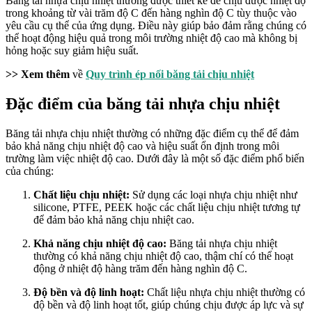
Băng tải
nhựa chịu nhiệt thường được thiết kế để chịu được nhiệt độ
trong khoảng từ vài trăm độ C đến hàng nghìn độ C tùy thuộc vào
yêu cầu cụ thể của ứng dụng. Điều này giúp bảo đảm rằng chúng có
thể hoạt động hiệu quả trong môi trường nhiệt độ cao mà không bị
hỏng hoặc suy giảm hiệu suất.
>> Xem thêm
về
Quy trình ép nối băng tải chịu nhiệt
Đặc điểm của băng tải nhựa chịu nhiệt
Băng tải nhựa chịu nhiệt thường có những đặc điểm cụ thể để đảm
bảo khả năng chịu nhiệt độ cao và hiệu suất ổn định trong môi
trường làm việc nhiệt độ cao. Dưới đây là một số đặc điểm phổ biến
của chúng:
Chất liệu chịu nhiệt:
Sử dụng các loại nhựa chịu nhiệt như
silicone, PTFE, PEEK hoặc các chất liệu chịu nhiệt tương tự
để đảm bảo khả năng chịu nhiệt cao.
Khả năng chịu nhiệt độ cao:
Băng tải nhựa chịu nhiệt
thường có khả năng chịu nhiệt độ cao, thậm chí có thể hoạt
động ở nhiệt độ hàng trăm đến hàng nghìn độ C.
Độ bền và độ linh hoạt:
Chất liệu nhựa chịu nhiệt thường có
độ bền và độ linh hoạt tốt, giúp chúng chịu được áp lực và sự