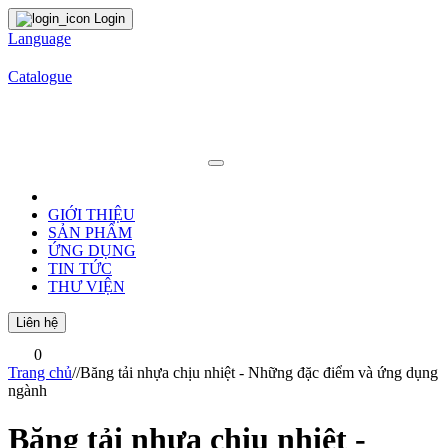
Login
Language
Catalogue
GIỚI THIỆU
SẢN PHẨM
ỨNG DỤNG
TIN TỨC
THƯ VIỆN
Liên hệ
0
Trang chủ
/
/
Băng tải nhựa chịu nhiệt - Những đặc điểm và ứng dụng
ngành
Băng tải nhựa chịu nhiệt -