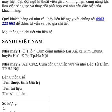
máy hiện đại, đội ngũ kĩ thuật viên giàu kinh nghiệm cùng năng lực
làm việc sáng tạo và thay đổi phù hợp với nhu cầu đặc biệt của
khách hàng.
Quý khách hàng có nhu cầu hãy liên hệ ngay với chúng tôi
0903
223 663
để được tư vấn và báo giá chi tiết.
Mọi thông tin chi tiết xin liên hệ:
SANDI VIỆT NAM
Nhà máy 1
: Ô 1 lô 4 Cụm công nghiệp Lai Xá, xã Kim Chung,
huyện Hoài Đức, Tp.Hà Nội
Nhà máy 2
: A2, CN2, Cụm công nghiệp vừa và nhỏ Bắc Từ Liêm,
TP Hà Nội
Bảng thông số
Tên thuộc tính
Giá trị
Tên tài liệu
Têm sảm phẩm
Số lượng