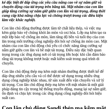
kế đặc biệt để đáp ứng các yêu cầu nâng cao về sự nắm giữ và
chuyển động của tải trọng trên băng tải. Mặt nhám của con lăn
giúp tăng cường sự nắm giữ giữa con lăn và tải trọng, đồng thời
cung cấp khả năng chịu lực và chống trượt trong các điều kiện
làm việc khắc nghiệt.
Con lăn chủ động thường được làm từ chất liệu thép, và việc mạ
kẽm giúp bảo vệ chúng khỏi ăn mòn và oxi hóa. Lớp mạ kẽm tạo ra
một lớp bảo vệ chống ăn mòn, làm tăng độ bền và tuổi thọ của con
lăn trong môi trường công nghiệp đòi hỏi sự chống ăn mòn cao. Mặt
nhám của con lăn chủ động chủ yếu có chức năng tăng cường sự
nắm giữ giữa con lăn và bề mặt tải trọng. Điều này đặc biệt quan
trọng trong các ứng dụng nơi có tải trọng lớn hoặc khi cần đảm bảo
rằng tải trọng không trượt hoặc mất kiểm soát trong quá trình di
chuyển.
Con lăn chủ động thép mạ kẽm mặt nhám thường được thiết kế để
đáp ứng nhiều yêu cầu và có thể được sử dụng trong nhiều ứng
dụng công nghiệp khác nhau, từ sản xuất đến vận chuyển và xử lý
tải trọng. Con lăn chủ động thép mạ kẽm với mặt nhám là một giải
pháp đáng tin cậy trong hệ thống truyền động, mang lại sự nắm giữ,
ổn định và chịu lực trong các ứng dụng công nghiệp đòi hỏi hiệu
suất cao.
Con lăn chủ động Sandi thép mạ kẽm mặt