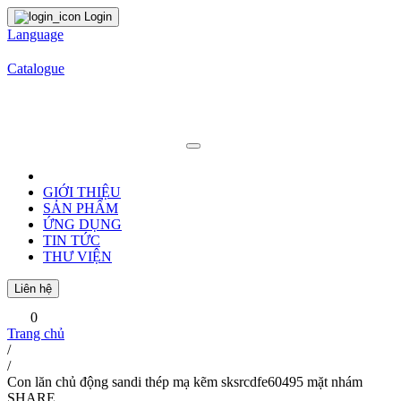
Login
Language
Catalogue
GIỚI THIỆU
SẢN PHẨM
ỨNG DỤNG
TIN TỨC
THƯ VIỆN
Liên hệ
0
Trang chủ
/
/
Con lăn chủ động sandi thép mạ kẽm sksrcdfe60495 mặt nhám
SHARE