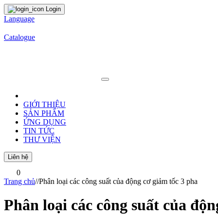
Login
Language
Catalogue
GIỚI THIỆU
SẢN PHẨM
ỨNG DỤNG
TIN TỨC
THƯ VIỆN
Liên hệ
0
Trang chủ
/
/
Phân loại các công suất của động cơ giảm tốc 3 pha
Phân loại các công suất của độn