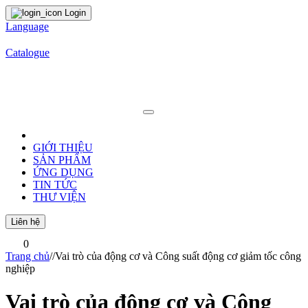
Login
Language
Catalogue
GIỚI THIỆU
SẢN PHẨM
ỨNG DỤNG
TIN TỨC
THƯ VIỆN
Liên hệ
0
Trang chủ
/
/
Vai trò của động cơ và Công suất động cơ giảm tốc công
nghiệp
Vai trò của động cơ và Công