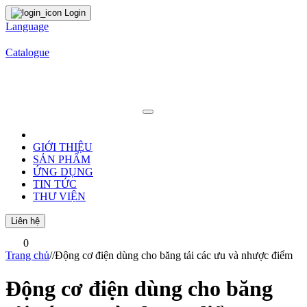
Login
Language
Catalogue
GIỚI THIỆU
SẢN PHẨM
ỨNG DỤNG
TIN TỨC
THƯ VIỆN
Liên hệ
0
Trang chủ
/
/
Động cơ điện dùng cho băng tải các ưu và nhược điểm
Động cơ điện dùng cho băng