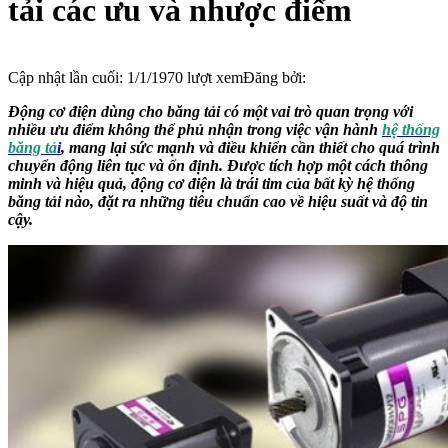
tải các ưu và nhược điểm
Cập nhật lần cuối:
1/1/1970
lượt xem
Đăng bởi:
Động cơ điện dùng cho băng tải có một vai trò quan trọng với
nhiều ưu điểm không thể phủ nhận trong việc vận hành
hệ thống
băng tả
i
, mang lại sức mạnh và điều khiển cần thiết cho quá trình
chuyển động liên tục và ổn định. Được tích hợp một cách thông
minh và hiệu quả, động cơ điện là trái tim của bất kỳ hệ thống
băng tải nào, đặt ra những tiêu chuẩn cao về hiệu suất và độ tin
cậy.