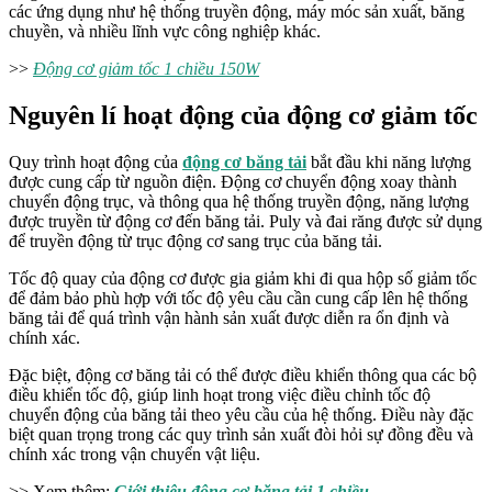
các ứng dụng như hệ thống truyền động, máy móc sản xuất, băng
chuyền, và nhiều lĩnh vực công nghiệp khác.
>>
Động cơ giảm tốc 1 chiều 150W
Nguyên lí hoạt động của động cơ giảm tốc
Quy trình hoạt động của
động cơ băng tải
bắt đầu khi năng lượng
được cung cấp từ nguồn điện. Động cơ chuyển động xoay thành
chuyển động trục, và thông qua hệ thống truyền động, năng lượng
được truyền từ động cơ đến băng tải. Puly và đai răng được sử dụng
để truyền động từ trục động cơ sang trục của băng tải.
Tốc độ quay của động cơ được gia giảm khi đi qua hộp số giảm tốc
để đảm bảo phù hợp với tốc độ yêu cầu cần cung cấp lên hệ thống
băng tải để quá trình vận hành sản xuất được diễn ra ổn định và
chính xác.
Đặc biệt, động cơ băng tải có thể được điều khiển thông qua các bộ
điều khiển tốc độ, giúp linh hoạt trong việc điều chỉnh tốc độ
chuyển động của băng tải theo yêu cầu của hệ thống. Điều này đặc
biệt quan trọng trong các quy trình sản xuất đòi hỏi sự đồng đều và
chính xác trong vận chuyển vật liệu.
>> Xem thêm:
Giới thiệu động cơ băng tải 1 chiều