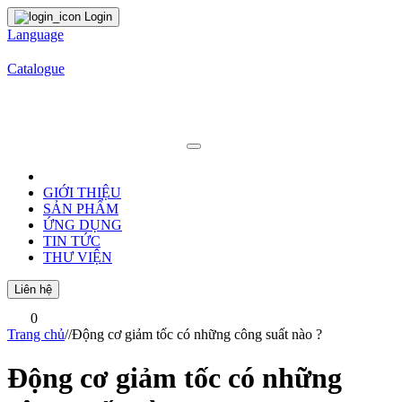
Login
Language
Catalogue
GIỚI THIỆU
SẢN PHẨM
ỨNG DỤNG
TIN TỨC
THƯ VIỆN
Liên hệ
0
Trang chủ
/
/
Động cơ giảm tốc có những công suất nào ?
Động cơ giảm tốc có những