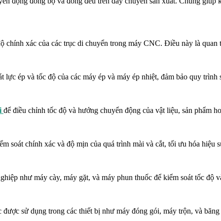
 động đồng bộ và đồng đều trên dây chuyền sản xuất. Chúng giúp kiểm
 chính xác của các trục di chuyển trong máy CNC. Điều này là quan trọ
át lực ép và tốc độ của các máy ép và máy ép nhiệt, đảm bảo quy trìn
i
để điều chỉnh tốc độ và hướng chuyển động của vật liệu, sản phẩm h
ểm soát chính xác và độ mịn của quá trình mài và cắt, tối ưu hóa hiệu 
nghiệp như máy cày, máy gặt, và máy phun thuốc để kiểm soát tốc độ và
ược sử dụng trong các thiết bị như máy đóng gói, máy trộn, và băng 