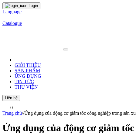
Login
Language
Catalogue
GIỚI THIỆU
SẢN PHẨM
ỨNG DỤNG
TIN TỨC
THƯ VIỆN
Liên hệ
0
Trang chủ
/
/
Ứng dụng của động cơ giảm tốc công nghiệp trong sản xu
Ứng dụng của động cơ giảm tốc 