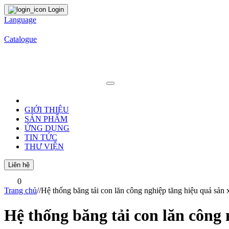
Login
Language
Catalogue
GIỚI THIỆU
SẢN PHẨM
ỨNG DỤNG
TIN TỨC
THƯ VIỆN
Liên hệ
0
Trang chủ
/
/
Hệ thống băng tải con lăn công nghiệp tăng hiệu quả sản 
Hệ thống băng tải con lăn công 