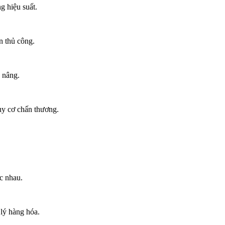
g hiệu suất.
n thủ công.
e nâng.
uy cơ chấn thương.
c nhau.
lý hàng hóa.