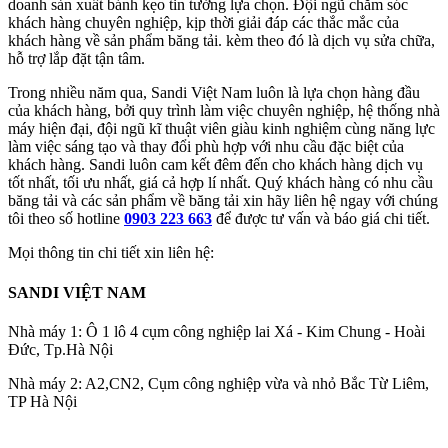
doanh sản xuất bánh kẹo tin tưởng lựa chọn. Đội ngũ chăm sóc
khách hàng chuyên nghiệp, kịp thời giải đáp các thắc mắc của
khách hàng về sản phẩm băng tải. kèm theo đó là dịch vụ sửa chữa,
hỗ trợ lắp đặt tận tâm.
Trong nhiều năm qua, Sandi Việt Nam luôn là lựa chọn hàng đầu
của khách hàng, bởi quy trình làm việc chuyên nghiệp, hệ thống nhà
máy hiện đại, đội ngũ kĩ thuật viên giàu kinh nghiệm cùng năng lực
làm việc sáng tạo và thay đổi phù hợp với nhu cầu đặc biệt của
khách hàng. Sandi luôn cam kết đêm đến cho khách hàng dịch vụ
tốt nhất, tối ưu nhất, giá cả hợp lí nhất. Quý khách hàng có nhu cầu
băng tải và các sản phẩm về băng tải xin hãy liên hệ ngay với chúng
tôi theo số hotline
0903 223 663
để được tư vấn và báo giá chi tiết.
Mọi thông tin chi tiết xin liên hệ:
SANDI VIỆT NAM
Nhà máy 1: Ô 1 lô 4 cụm công nghiệp lai Xá - Kim Chung - Hoài
Đức, Tp.Hà Nội
Nhà máy 2: A2,CN2, Cụm công nghiệp vừa và nhỏ Bắc Từ Liêm,
TP Hà Nội