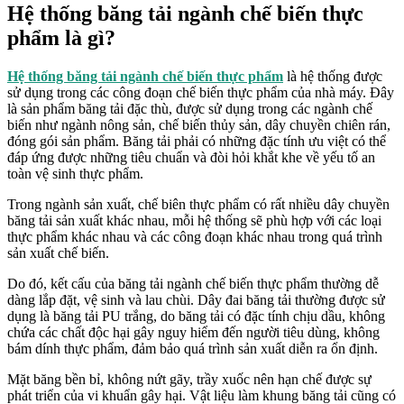
Hệ thống băng tải ngành chế biến thực
phẩm là gì?
Hệ thống băng tải ngành chế biến thực phẩm
là hệ thống được
sử dụng trong các công đoạn chế biến thực phẩm của nhà máy. Đây
là sản phẩm băng tải đặc thù, được sử dụng trong các ngành chế
biến như ngành nông sản, chế biến thủy sản, dây chuyền chiên rán,
đóng gói sản phẩm. Băng tải phải có những đặc tính ưu việt có thể
đáp ứng được những tiêu chuẩn và đòi hỏi khắt khe về yếu tố an
toàn vệ sinh thực phẩm.
Trong ngành sản xuất, chế biên thực phẩm có rất nhiều dây chuyền
băng tải sản xuất khác nhau, mỗi hệ thống sẽ phù hợp với các loại
thực phẩm khác nhau và các công đoạn khác nhau trong quá trình
sản xuất chế biến.
Do đó, kết cấu của băng tải ngành chế biến thực phẩm thường dễ
dàng lắp đặt, vệ sinh và lau chùi. Dây đai băng tải thường được sử
dụng là băng tải PU trắng, do băng tải có đặc tính chịu dầu, không
chứa các chất độc hại gây nguy hiểm đến người tiêu dùng, không
bám dính thực phẩm, đảm bảo quá trình sản xuất diễn ra ổn định.
Mặt băng bền bỉ, không nứt gãy, trầy xuốc nên hạn chế được sự
phát triển của vi khuẩn gây hại. Vật liệu làm khung băng tải cũng có