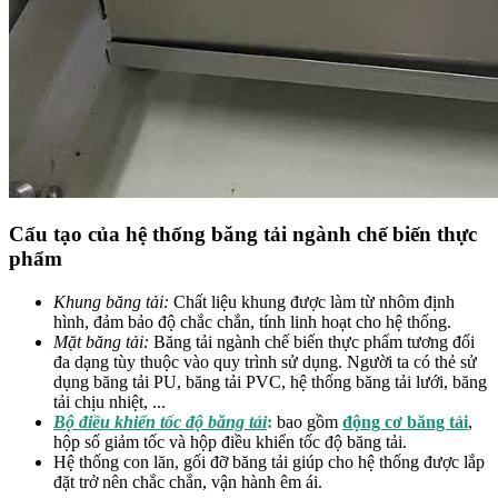
Cấu tạo của hệ thống băng tải ngành chế biến thực
phẩm
Khung băng tải:
Chất liệu khung được làm từ nhôm định
hình, đảm bảo độ chắc chắn, tính linh hoạt cho hệ thống.
Mặt băng tải:
Băng tải ngành chế biến thực phẩm tương đối
đa dạng tùy thuộc vào quy trình sử dụng. Người ta có thẻ sử
dụng băng tải PU, băng tải PVC, hệ thống băng tải lưới, băng
tải chịu nhiệt, ...
Bộ điều khiển tốc độ băng tải
:
bao gồm
động cơ băng tải
,
hộp số giảm tốc và hộp điều khiển tốc độ băng tải.
Hệ thống con lăn, gối đỡ băng tải giúp cho hệ thống được lắp
đặt trở nên chắc chắn, vận hành êm ái.