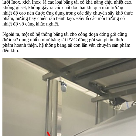
lưới Inox, xích Inox là các loại băng tải có khả năng chịu nhiệt cao,
không gỉ sét, không gây ra các chất độc hại khi qua môi trường
nhiệt độ cao nên được ứng dụng trong các dây chuyền sấy khô thực
phẩm, nướng hay chiên rán bánh kẹo. Đây là các môi trường có
nhiệt độ vô cùng khắc nghiệt.
Ngoài ra, một số hệ thống băng tải cho công đoạn đóng gói cũng
được sử dụng nhiều như băng tải PVC đóng gói sản phẩm thực
phẩm hoành thiện, hệ thống băng tải con lăn vận chuyển sản phẩm
đến kho.