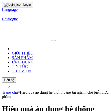
Login
Language
Catalogue
GIỚI THIỆU
SẢN PHẨM
ỨNG DỤNG
TIN TỨC
THƯ VIỆN
Liên hệ
0
Trang chủ
/
/
Hiệu quả áp dụng hệ thống băng tải ngành chế biến thực
phẩm
Hiệu quả áp dụng hệ thống