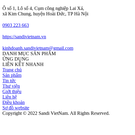
Ô số 1, Lô số 4, Cụm công nghiệp Lai Xá,
xã Kim Chung, huyện Hoài Đức, TP Hà Nội
0903 223 663
https://sandivietnam.vn
kinhdoanh.sandivietnam@gmail.com
DANH MỤC SẢN PHẨM
ỨNG DỤNG
LIÊN KẾT NHANH
Trang chủ
Sản phẩm
Tin tức
Thư viện
Giới thiệu
Liên hệ
Điều khoản
Sơ đồ website
Copyright © 2022 Sandi VietNam. All Rights Reserved.