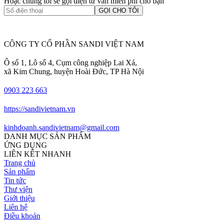
Hoặc chúng tôi sẽ gọi điện tư vấn miễn phí cho bạn
GỌI CHO TÔI
CÔNG TY CỔ PHẦN SANDI VIỆT NAM
Ô số 1, Lô số 4, Cụm công nghiệp Lai Xá,
xã Kim Chung, huyện Hoài Đức, TP Hà Nội
0903 223 663
https://sandivietnam.vn
kinhdoanh.sandivietnam@gmail.com
DANH MỤC SẢN PHẨM
ỨNG DỤNG
LIÊN KẾT NHANH
Trang chủ
Sản phẩm
Tin tức
Thư viện
Giới thiệu
Liên hệ
Điều khoản