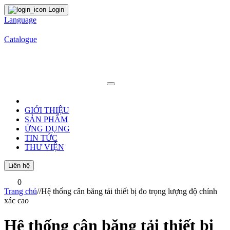
Login
Language
Catalogue
GIỚI THIỆU
SẢN PHẨM
ỨNG DỤNG
TIN TỨC
THƯ VIỆN
Liên hệ
0
Trang chủ
/
/
Hệ thống cân băng tải thiết bị đo trọng lượng độ chính
xác cao
Hệ thống cân băng tải thiết bị