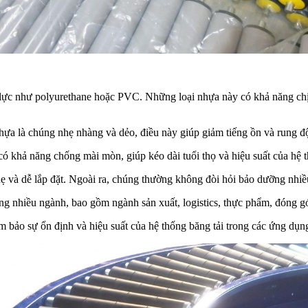
lực như polyurethane hoặc PVC. Những loại nhựa này có khả năng chị
ựa là chúng nhẹ nhàng và dẻo, điều này giúp giảm tiếng ồn và rung độ
ó khả năng chống mài mòn, giúp kéo dài tuổi thọ và hiệu suất của hệ t
 và dễ lắp đặt. Ngoài ra, chúng thường không đòi hỏi bảo dưỡng nhiều,
g nhiều ngành, bao gồm ngành sản xuất, logistics, thực phẩm, đóng g
m bảo sự ổn định và hiệu suất của hệ thống băng tải trong các ứng dụ