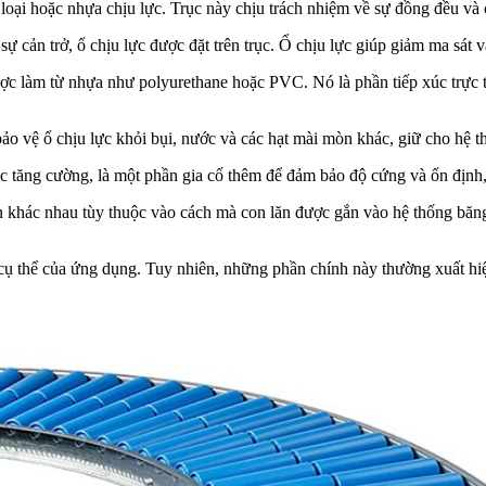
loại hoặc nhựa chịu lực. Trục này chịu trách nhiệm về sự đồng đều và
cản trở, ổ chịu lực được đặt trên trục. Ổ chịu lực giúp giảm ma sát và
c làm từ nhựa như polyurethane hoặc PVC. Nó là phần tiếp xúc trực ti
 vệ ổ chịu lực khỏi bụi, nước và các hạt mài mòn khác, giữ cho hệ thốn
c tăng cường, là một phần gia cố thêm để đảm bảo độ cứng và ổn định, đ
 khác nhau tùy thuộc vào cách mà con lăn được gắn vào hệ thống băng 
 cụ thể của ứng dụng. Tuy nhiên, những phần chính này thường xuất hiệ