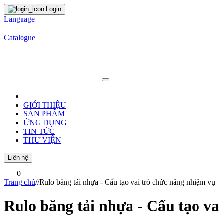
Login
Language
Catalogue
GIỚI THIỆU
SẢN PHẨM
ỨNG DỤNG
TIN TỨC
THƯ VIỆN
Liên hệ
0
Trang chủ
/
/
Rulo băng tải nhựa - Cấu tạo vai trò chức năng nhiệm vụ
Rulo băng tải nhựa - Cấu tạo v