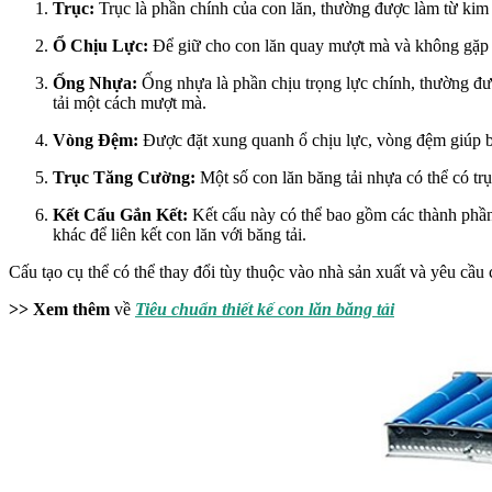
Trục:
Trục là phần chính của con lăn, thường được làm từ kim 
Ổ Chịu Lực:
Để giữ cho con lăn quay mượt mà và không gặp sự 
Ống Nhựa:
Ống nhựa là phần chịu trọng lực chính, thường đượ
tải một cách mượt mà.
Vòng Đệm:
Được đặt xung quanh ổ chịu lực, vòng đệm giúp bảo
Trục Tăng Cường:
Một số con lăn băng tải nhựa có thể có trụ
Kết Cấu Gắn Kết:
Kết cấu này có thể bao gồm các thành phần
khác để liên kết con lăn với băng tải.
Cấu tạo cụ thể có thể thay đổi tùy thuộc vào nhà sản xuất và yêu cầu
>> Xem thêm
về
Tiêu chuẩn thiết kế con lăn băng tải